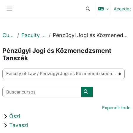
Salta al contenido principal
Acceder
Selector de búsqueda 
Panel lateral
Cursos
Faculty of Law
Pénzügyi Jogi és Közmenedzsment Tanszék
Pénzügyi Jogi és Közmenedzsment
Tanszék
Categorías
Buscar cursos
Buscar cursos
Expandir todo
Őszi
Tavaszi