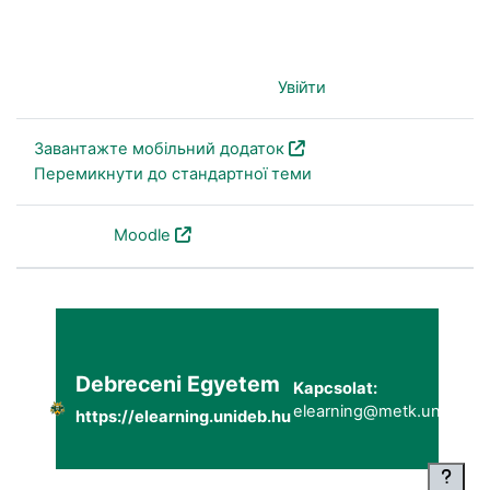
Ви не пройшли ідентифікацію (
Увійти
)
Завантажте мобільний додаток
Перемикнути до стандартної теми
На основі
Moodle
Debreceni Egyetem
Kapcsolat:
elearning@metk.unideb.h
https://elearning.unideb.hu