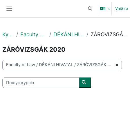
Перейти до головного вмісту
Увійти
Переключити введе
Бокова панель
Курси
Faculty of Law
DÉKÁNI HIVATAL
ZÁRÓVIZSGÁK 2020
ZÁRÓVIZSGÁK 2020
Категорії курсів
Пошук курсів
Пошук курсів