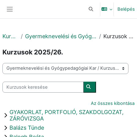
Tovább a fő tartalomhoz
Belépés
Keresési bemeneti adat
Oldalpanel
Kurzusok
Gyermeknevelési és Gyógypedagógiai Kar
Kurzusok 2025/26.
Kurzusok 2025/26.
Kurzuskategóriák
Kurzusok keresése
Kurzusok keresése
Az összes kibontása
GYAKORLAT, PORTFOLIÓ, SZAKDOLGOZAT,
ZÁRÓVIZSGA
Balázs Tünde
Balogh Beáta