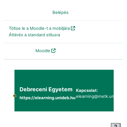
Nincs bejelentkezve. (
Belépés
)
Töltse le a Moodle-t a mobiljára
Áttérés a standard stílusra
Szolgáltatja a
Moodle
Debreceni Egyetem
Kapcsolat:
elearning@metk.unideb.h
https://elearning.unideb.hu