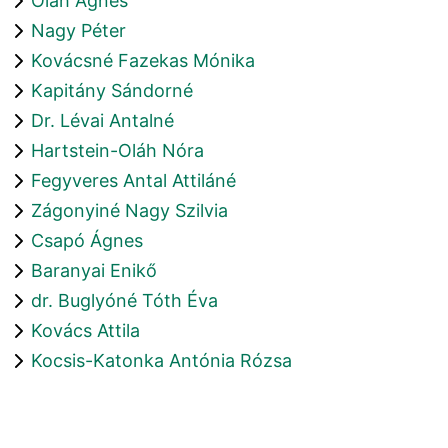
Oláh Ágnes
Nagy Péter
Kovácsné Fazekas Mónika
Kapitány Sándorné
Dr. Lévai Antalné
Hartstein-Oláh Nóra
Fegyveres Antal Attiláné
Zágonyiné Nagy Szilvia
Csapó Ágnes
Baranyai Enikő
dr. Buglyóné Tóth Éva
Kovács Attila
Kocsis-Katonka Antónia Rózsa