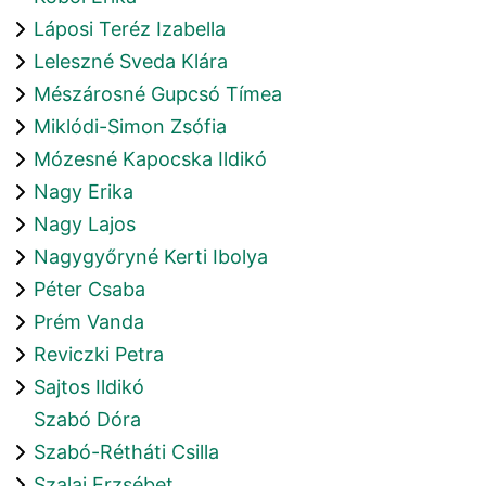
Láposi Teréz Izabella
Leleszné Sveda Klára
Mészárosné Gupcsó Tímea
Miklódi-Simon Zsófia
Mózesné Kapocska Ildikó
Nagy Erika
Nagy Lajos
Nagygyőryné Kerti Ibolya
Péter Csaba
Prém Vanda
Reviczki Petra
Sajtos Ildikó
Szabó Dóra
Szabó-Rétháti Csilla
Szalai Erzsébet