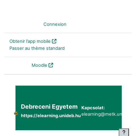
Non connecté. (
Connexion
)
Obtenir l’app mobile
Passer au thème standard
Fourni par
Moodle
Debreceni Egyetem
Kapcsolat:
elearning@metk.unideb.h
https://elearning.unideb.hu