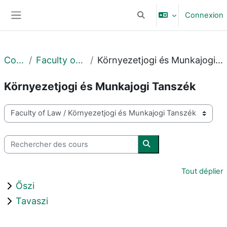
Passer au contenu principal
Connexion
Activer/désactiver la sais
Panneau latéral
Cours
Faculty of Law
Környezetjogi és Munkajogi Tanszék
Környezetjogi és Munkajogi Tanszék
Catégories de cours
Rechercher des cours
Rechercher des cours
Tout déplier
Őszi
Tavaszi