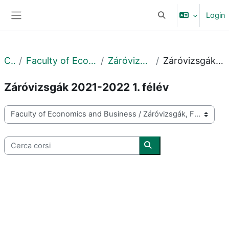
Vai al contenuto principale
Login
Attiva/disattiva input
Pannello laterale
Corsi
Faculty of Economics and Business
Záróvizsgák, Felvételik
Záróvizsgák 2021-2022 1. félév
Záróvizsgák 2021-2022 1. félév
Categorie di corso
Cerca corsi
Cerca corsi