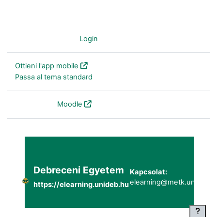
Non sei collegato. (
Login
)
Ottieni l'app mobile
Passa al tema standard
Powered by
Moodle
Debreceni Egyetem
Kapcsolat:
elearning@metk.unideb.h
https://elearning.unideb.hu