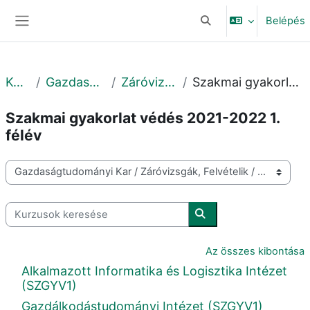
Tovább a fő tartalomhoz
Belépés
Keresési bemeneti adat
Oldalpanel
Kurzusok
Gazdaságtudományi Kar
Záróvizsgák, Felvételik
Szakmai gyakorlat védés 2021-2022 1. félév
Szakmai gyakorlat védés 2021-2022 1.
félév
Kurzuskategóriák
Kurzusok keresése
Kurzusok keresése
Az összes kibontása
Alkalmazott Informatika és Logisztika Intézet
(SZGYV1)
Gazdálkodástudományi Intézet (SZGYV1)