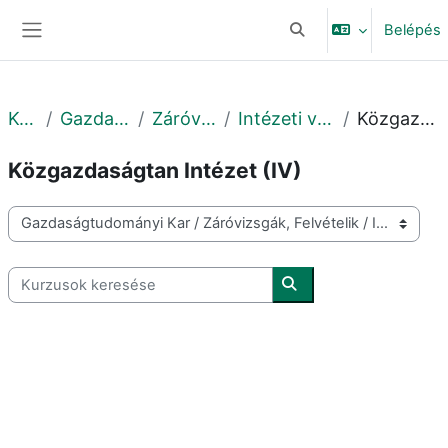
Tovább a fő tartalomhoz
Belépés
Keresési bemeneti adat
Oldalpanel
Kurzusok
Gazdaságtudományi Kar
Záróvizsgák, Felvételik
Intézeti védés 2020-2021 1. félév
Közgazdaságtan Intézet (IV)
Közgazdaságtan Intézet (IV)
Kurzuskategóriák
Kurzusok keresése
Kurzusok keresése