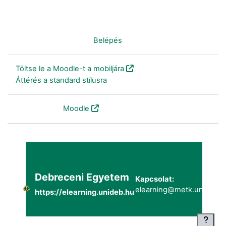
Nincs bejelentkezve. (
Belépés
)
Töltse le a Moodle-t a mobiljára
Áttérés a standard stílusra
Szolgáltatja a
Moodle
Debreceni Egyetem
Kapcsolat:
elearning@metk.unideb.h
https://elearning.unideb.hu