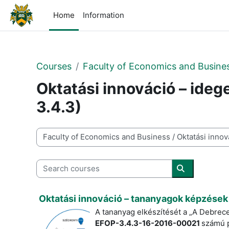
Skip to main content
Home
Information
Courses
Faculty of Economics and Busine
Oktatási innováció – ide
3.4.3)
Course categories
Search courses
Search cour
Oktatási innováció – tananyagok képzések
A tananyag elkészítését a „A Debrec
EFOP-3.4.3-16-2016-00021
számú p