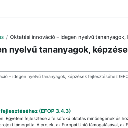
ss
Oktatási innováció – idegen nyelvű tananyagok,
gen nyelvű tananyagok, képzése
ses
 fejlesztéséhez (EFOP 3.4.3)
eni Egyetem fejlesztése a felsőfokú oktatás minőségének és h
rojekt támogatta. A projekt az Európai Unió támogatásával, az E