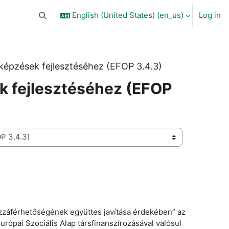
English (United States) ‎(en_us)‎
Log in
Toggle search input
 képzések fejlesztéséhez (EFOP 3.4.3)
k fejlesztéséhez (EFOP
ozzáférhetőségének együttes javítása érdekében” az
urópai Szociális Alap társfinanszírozásával valósul