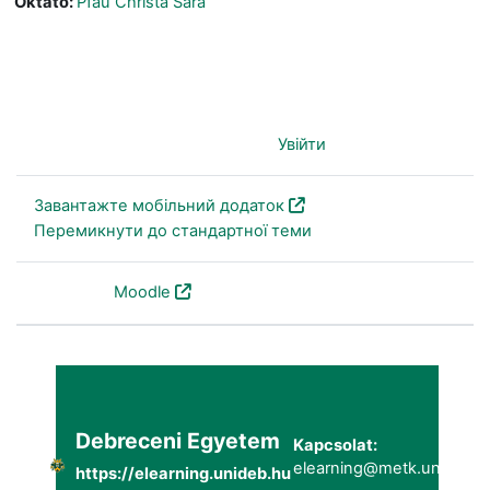
Oktató:
Pfau Christa Sára
Ви не пройшли ідентифікацію (
Увійти
)
Завантажте мобільний додаток
Перемикнути до стандартної теми
На основі
Moodle
Debreceni Egyetem
Kapcsolat:
elearning@metk.unideb.h
https://elearning.unideb.hu