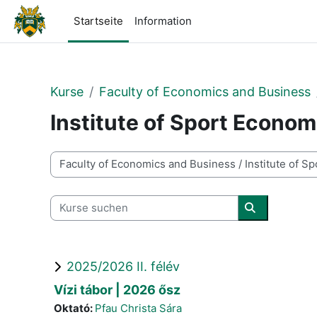
Zum Hauptinhalt
Startseite
Information
Kurse
Faculty of Economics and Business
Institute of Sport Econ
Kursbereiche
Kurse suchen
Kurse suche
2025/2026 II. félév
Vízi tábor | 2026 ősz
Oktató:
Pfau Christa Sára