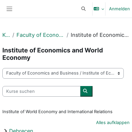
Zum Hauptinhalt
Anmelden
Sucheingabe umschalte
Website-Übersicht
Kurse
Faculty of Economics and Business
Institute of Economics and World Economy
Institute of Economics and World
Economy
Kursbereiche
Kurse suchen
Kurse suchen
Institute of World Economy and International Relations
Alles aufklappen
Debrecen