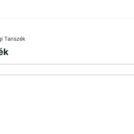
gi Tanszék
ék
os