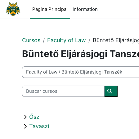
Salta al contenido principal
Página Principal
Information
Cursos
Faculty of Law
Büntető Eljárásjo
Büntető Eljárásjogi Tansz
Categorías
Buscar cursos
Buscar curs
Őszi
Tavaszi