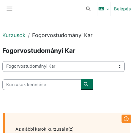
Tovább a fő tartalomhoz
Belépés
Keresési bemeneti adat
Oldalpanel
Kurzusok
Fogorvostudományi Kar
Fogorvostudományi Kar
Kurzuskategóriák
Kurzusok keresése
Kurzusok keresése
Az alábbi karok kurzusai a(z)