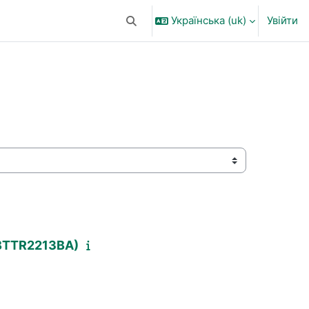
Українська ‎(uk)‎
Увійти
Переключити введення пошуку
 (BTTR2213BA)