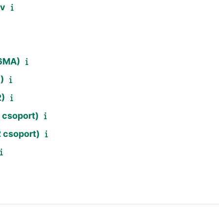
év
16MA)
)
2)
 csoport)
 csoport)