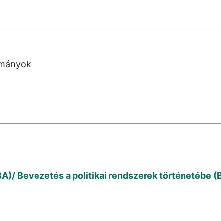
lmányok
в
A)/ Bevezetés a politikai rendszerek történetébe