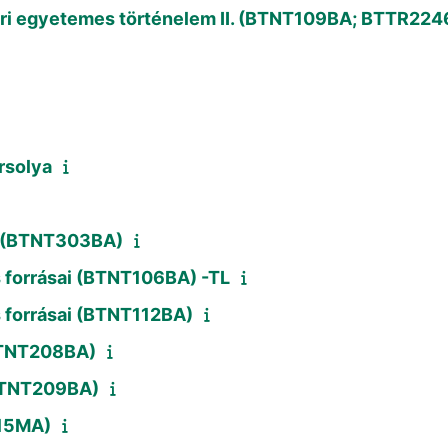
kori egyetemes történelem II. (BTNT109BA; BTT
rsolya
e (BTNT303BA)
 forrásai (BTNT106BA) -TL
 forrásai (BTNT112BA)
(BTNT208BA)
(BTNT209BA)
115MA)