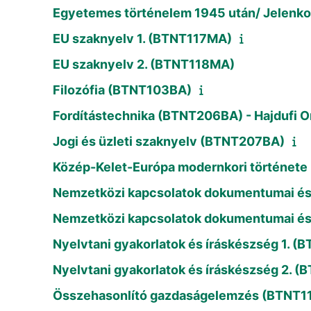
Egyetemes történelem 1945 után/ Jelen
EU szaknyelv 1. (BTNT117MA)
EU szaknyelv 2. (BTNT118MA)
Filozófia (BTNT103BA)
Fordítástechnika (BTNT206BA) - Hajdufi O
Jogi és üzleti szaknyelv (BTNT207BA)
Közép-Kelet-Európa modernkori történet
Nemzetközi kapcsolatok dokumentumai és
Nemzetközi kapcsolatok dokumentumai és
Nyelvtani gyakorlatok és íráskészség 1. 
Nyelvtani gyakorlatok és íráskészség 2. 
Összehasonlító gazdaságelemzés (BTNT