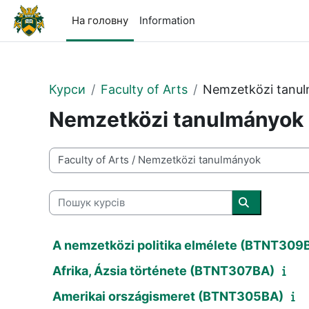
Перейти до головного вмісту
На головну
Information
Курси
Faculty of Arts
Nemzetközi tanu
Nemzetközi tanulmányok
Категорії курсів
Пошук курсів
Пошук курсі
A nemzetközi politika elmélete (BTNT309B
Afrika, Ázsia története (BTNT307BA)
Amerikai országismeret (BTNT305BA)