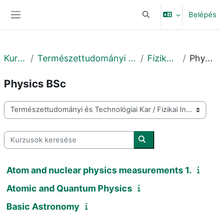
Tovább a fő tartalomhoz
Belépés
Keresési bemeneti adat
Oldalpanel
Kurzusok
Természettudományi és Technológiai Kar
Fizikai Intézet
Physics BSc
Physics BSc
Kurzuskategóriák
Kurzusok keresése
Kurzusok keresése
Atom and nuclear physics measurements 1.
Atomic and Quantum Physics
Basic Astronomy