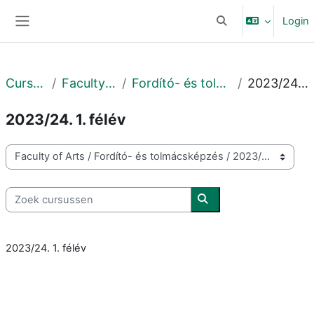
Ga naar hoofdinhoud
Login
Schakel zoek invoer
Zijpaneel
Cursussen
Faculty of Arts
Fordító- és tolmácsképzés
2023/24. 1. félév
2023/24. 1. félév
Cursuscategorieën
Zoek cursussen
Zoek cursussen
2023/24. 1. félév