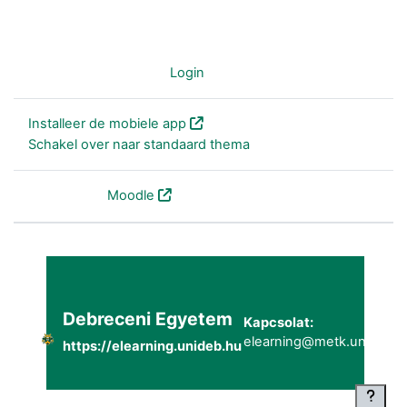
Je bent niet ingelogd (
Login
)
Installeer de mobiele app
Schakel over naar standaard thema
Powered by
Moodle
Debreceni Egyetem
Kapcsolat:
elearning@metk.unideb.h
https://elearning.unideb.hu