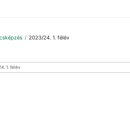
ácsképzés
2023/24. 1. félév
os