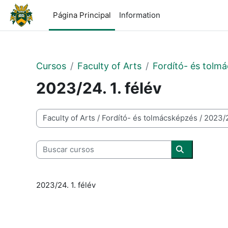
Salta al contenido principal
Página Principal
Information
Cursos
Faculty of Arts
Fordító- és tolm
2023/24. 1. félév
Categorías
Buscar cursos
Buscar curs
2023/24. 1. félév