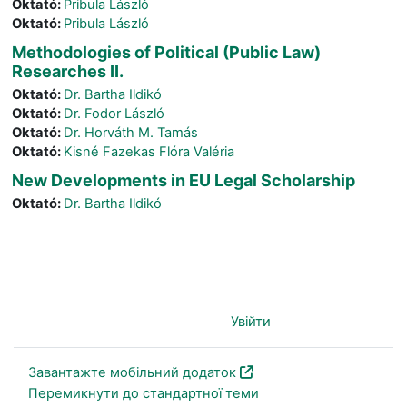
Oktató:
Pribula László
Oktató:
Pribula László
Methodologies of Political (Public Law)
Researches II.
Oktató:
Dr. Bartha Ildikó
Oktató:
Dr. Fodor László
Oktató:
Dr. Horváth M. Tamás
Oktató:
Kisné Fazekas Flóra Valéria
New Developments in EU Legal Scholarship
Oktató:
Dr. Bartha Ildikó
Ви не пройшли ідентифікацію (
Увійти
)
Завантажте мобільний додаток
Перемикнути до стандартної теми