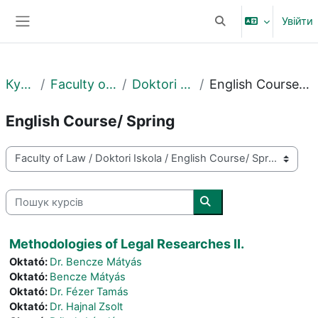
Перейти до головного вмісту
Увійти
Переключити введе
Бокова панель
Курси
Faculty of Law
Doktori Iskola
English Course/ Spring
English Course/ Spring
Категорії курсів
Пошук курсів
Пошук курсів
Methodologies of Legal Researches II.
Oktató:
Dr. Bencze Mátyás
Oktató:
Bencze Mátyás
Oktató:
Dr. Fézer Tamás
Oktató:
Dr. Hajnal Zsolt