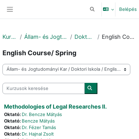
Tovább a fő tartalomhoz
Belépés
Keresési bemeneti adat
Oldalpanel
Kurzusok
Állam- és Jogtudományi Kar
Doktori Iskola
English Course/ Spring
English Course/ Spring
Kurzuskategóriák
Kurzusok keresése
Kurzusok keresése
Methodologies of Legal Researches II.
Oktató:
Dr. Bencze Mátyás
Oktató:
Bencze Mátyás
Oktató:
Dr. Fézer Tamás
Oktató:
Dr. Hajnal Zsolt