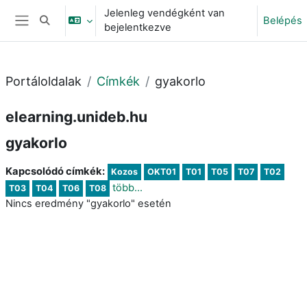
Tovább a fő tartalomhoz
Jelenleg vendégként van
Belépés
Keresési bemeneti adatok váltása
bejelentkezve
Oldalpanel
Portáloldalak
Címkék
gyakorlo
elearning.unideb.hu
gyakorlo
Kapcsolódó címkék:
Kozos
OKT01
T01
T05
T07
T02
több...
T03
T04
T06
T08
Nincs eredmény "gyakorlo" esetén