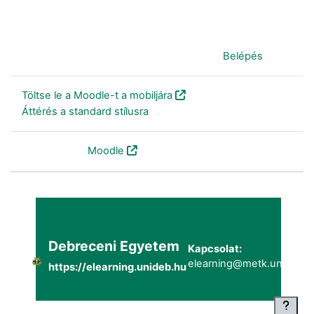
Jelenleg vendégként van bejelentkezve (
Belépés
)
Töltse le a Moodle-t a mobiljára
Áttérés a standard stílusra
Szolgáltatja a
Moodle
Debreceni Egyetem
Kapcsolat:
elearning@metk.unideb.h
https://elearning.unideb.hu