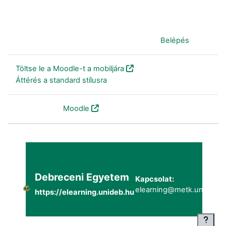
Jelenleg vendégként van bejelentkezve (
Belépés
)
Töltse le a Moodle-t a mobiljára
Áttérés a standard stílusra
Szolgáltatja a
Moodle
Debreceni Egyetem
Kapcsolat:
elearning@metk.unideb.h
https://elearning.unideb.hu