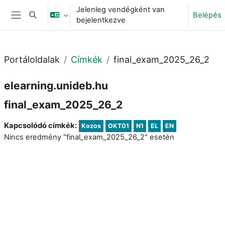
Tovább a fő tartalomhoz
Jelenleg vendégként van
Belépés
Keresési bemeneti adatok váltása
bejelentkezve
Oldalpanel
Portáloldalak
Címkék
final_exam_2025_26_2
elearning.unideb.hu
final_exam_2025_26_2
Kapcsolódó címkék:
Kozos
OKT01
N1
EL
EN
Nincs eredmény "final_exam_2025_26_2" esetén