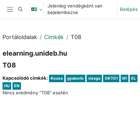
Tovább a fő tartalomhoz
Jelenleg vendégként van
Belépés
Keresési bemeneti adatok váltása
bejelentkezve
Oldalpanel
Portáloldalak
Címkék
T08
elearning.unideb.hu
T08
Kapcsolódó címkék:
Kozos
gyakorlo
vizsga
OKT01
N1
EL
HU
EN
Nincs eredmény "T08" esetén