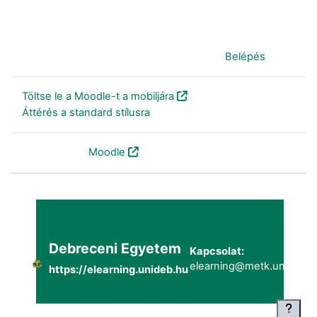
Jelenleg vendégként van bejelentkezve (
Belépés
)
Töltse le a Moodle-t a mobiljára
Áttérés a standard stílusra
Szolgáltatja a
Moodle
Debreceni Egyetem
Kapcsolat:
elearning@metk.unideb.h
https://elearning.unideb.hu