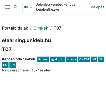
Tovább a fő tartalomhoz
Jelenleg vendégként van
Belépés
Keresési bemeneti adatok váltása
bejelentkezve
Oldalpanel
Portáloldalak
Címkék
T07
elearning.unideb.hu
T07
Kapcsolódó címkék:
Kozos
gyakorlo
vizsga
OKT01
N1
EL
HU
EN
Nincs eredmény "T07" esetén