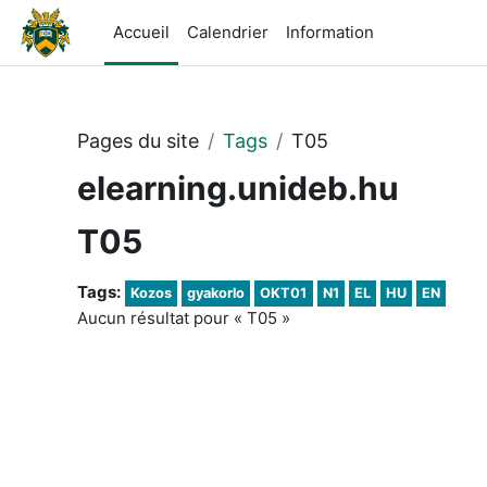
Passer au contenu principal
Accueil
Calendrier
Information
Pages du site
Tags
T05
elearning.unideb.hu
T05
Tags:
Kozos
gyakorlo
OKT01
N1
EL
HU
EN
Aucun résultat pour « T05 »