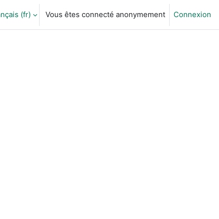
nçais ‎(fr)‎
Vous êtes connecté anonymement
Connexion
ctiver la saisie de recherche