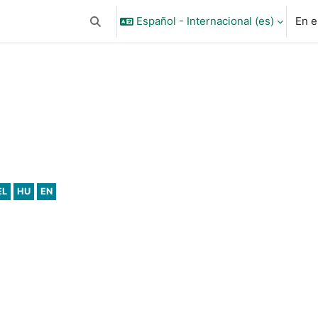
Español - Internacional ‎(es)‎
En e
Selector de búsqueda de entrada
EL
HU
EN