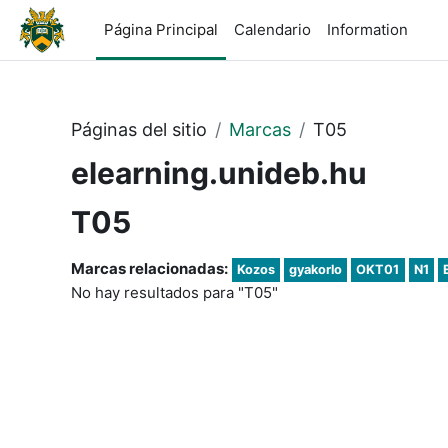
Salta al contenido principal
Página Principal
Calendario
Information
Páginas del sitio
Marcas
T05
elearning.unideb.hu
T05
Marcas relacionadas:
Kozos
gyakorlo
OKT01
N1
No hay resultados para "T05"