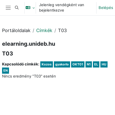
Tovább a fő tartalomhoz
Jelenleg vendégként van
Belépés
Keresési bemeneti adatok váltása
bejelentkezve
Oldalpanel
Portáloldalak
Címkék
T03
elearning.unideb.hu
T03
Kapcsolódó címkék:
Kozos
gyakorlo
OKT01
N1
EL
HU
EN
Nincs eredmény "T03" esetén