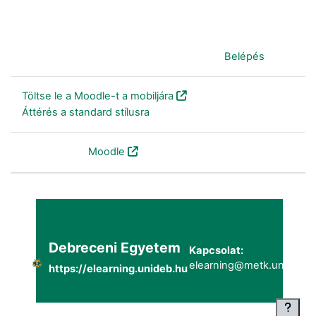
Jelenleg vendégként van bejelentkezve (
Belépés
)
Töltse le a Moodle-t a mobiljára
Áttérés a standard stílusra
Szolgáltatja a
Moodle
Debreceni Egyetem
Kapcsolat:
elearning@metk.unideb.h
https://elearning.unideb.hu