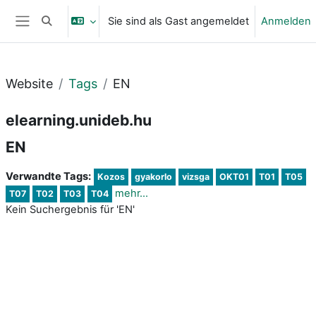
Zum Hauptinhalt
Sie sind als Gast angemeldet
Anmelden
Sucheingabe umschalten
Website-Übersicht
Website
Tags
EN
elearning.unideb.hu
EN
Verwandte Tags:
Kozos
gyakorlo
vizsga
OKT01
T01
T05
mehr...
T07
T02
T03
T04
Kein Suchergebnis für 'EN'