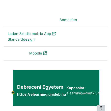
Sie sind als Gast angemeldet (
Anmelden
)
Laden Sie die mobile App
Standarddesign
Powered by
Moodle
Debreceni Egyetem
Kapcsolat:
elearning@metk.unideb.h
https://elearning.unideb.hu