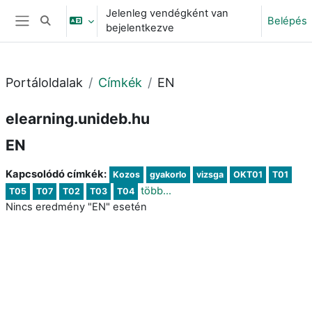
Tovább a fő tartalomhoz
Jelenleg vendégként van
Belépés
Keresési bemeneti adatok váltása
bejelentkezve
Oldalpanel
Portáloldalak
Címkék
EN
elearning.unideb.hu
EN
Kapcsolódó címkék:
Kozos
gyakorlo
vizsga
OKT01
T01
több...
T05
T07
T02
T03
T04
Nincs eredmény "EN" esetén