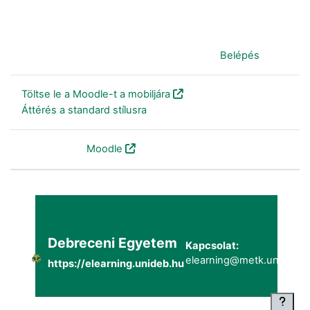
Jelenleg vendégként van bejelentkezve (
Belépés
)
Töltse le a Moodle-t a mobiljára
Áttérés a standard stílusra
Szolgáltatja a
Moodle
Debreceni Egyetem
Kapcsolat:
elearning@metk.unideb.h
https://elearning.unideb.hu