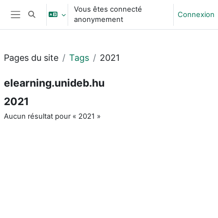
Passer au contenu principal
Vous êtes connecté
Connexion
Activer/désactiver la saisie de recherche
anonymement
Panneau latéral
Pages du site
Tags
2021
elearning.unideb.hu
2021
Aucun résultat pour « 2021 »