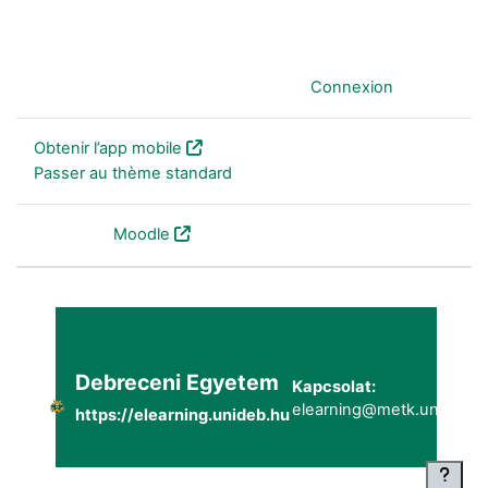
Vous êtes connecté anonymement (
Connexion
)
Obtenir l’app mobile
Passer au thème standard
Fourni par
Moodle
Debreceni Egyetem
Kapcsolat:
elearning@metk.unideb.h
https://elearning.unideb.hu