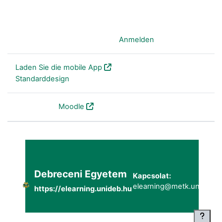
Sie sind als Gast angemeldet (
Anmelden
)
Laden Sie die mobile App
Standarddesign
Powered by
Moodle
Debreceni Egyetem
Kapcsolat:
elearning@metk.unideb.h
https://elearning.unideb.hu