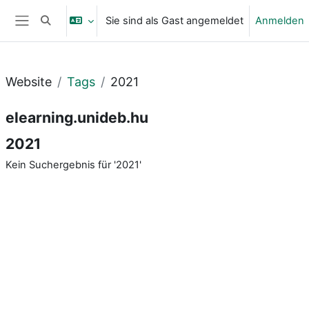
Zum Hauptinhalt
Sie sind als Gast angemeldet
Anmelden
Sucheingabe umschalten
Website-Übersicht
Website
Tags
2021
elearning.unideb.hu
2021
Kein Suchergebnis für '2021'