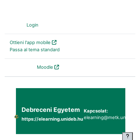
Ospite (
Login
)
Ottieni l'app mobile
Passa al tema standard
Powered by
Moodle
Debreceni Egyetem
Kapcsolat:
elearning@metk.unideb.h
https://elearning.unideb.hu