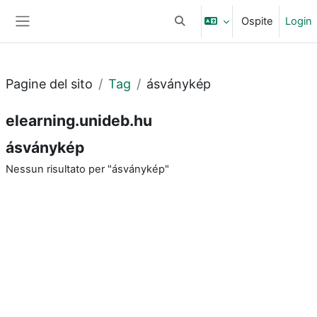
Vai al contenuto principale
Ospite
Login
Attiva/disattiva input di ricerc
Pannello laterale
Pagine del sito
Tag
ásványkép
elearning.unideb.hu
ásványkép
Nessun risultato per "ásványkép"