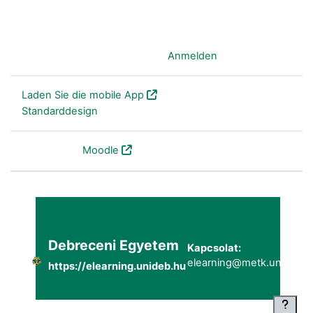
Sie sind als Gast angemeldet (
Anmelden
)
Laden Sie die mobile App
Standarddesign
Powered by
Moodle
Debreceni Egyetem
Kapcsolat:
elearning@metk.unideb.h
https://elearning.unideb.hu