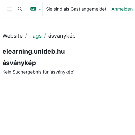
Zum Hauptinhalt
Sie sind als Gast angemeldet
Anmelden
Sucheingabe umschalten
Website-Übersicht
Website
Tags
ásványkép
elearning.unideb.hu
ásványkép
Kein Suchergebnis für 'ásványkép'