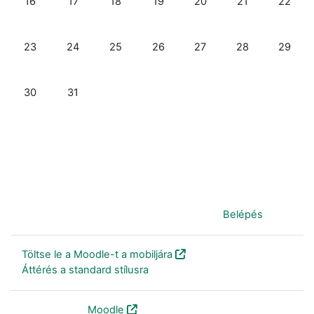
16
17
18
19
20
21
22
Nincs esemény, március, 23., hétfő
Nincs esemény, március, 24., kedd
Nincs esemény, március, 25., szerda
Nincs esemény, március, 26., csüt
Nincs esemény, március, 
Nincs esemény, 
Nincs e
23
24
25
26
27
28
29
Nincs esemény, március, 30., hétfő
Nincs esemény, március, 31., kedd
30
31
Jelenleg vendégként van bejelentkezve (
Belépés
)
Töltse le a Moodle-t a mobiljára
Áttérés a standard stílusra
Szolgáltatja a
Moodle