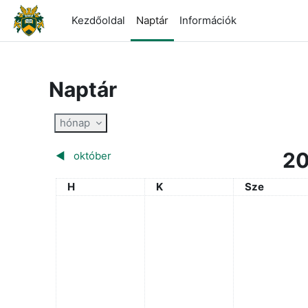
Tovább a fő tartalomhoz
Kezdőoldal
Naptár
Információk
Naptár
hónap
20
◀︎
október
Hétfő
Kedd
Szerda
H
K
Sze