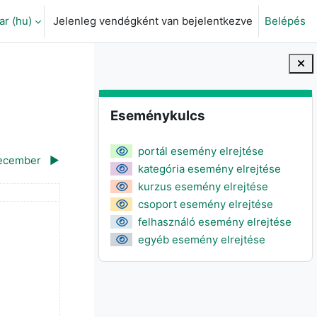
 ‎(hu)‎
Jelenleg vendégként van bejelentkezve
Belépés
eti adatok váltása
Blokkok
Eseménykulcs kihagyása
Eseménykulcs
portál esemény elrejtése
ecember
▶︎
kategória esemény elrejtése
kurzus esemény elrejtése
árnap
csoport esemény elrejtése
r, 1., szombat
 esemény, november, 2., vasárnap
felhasználó esemény elrejtése
egyéb esemény elrejtése