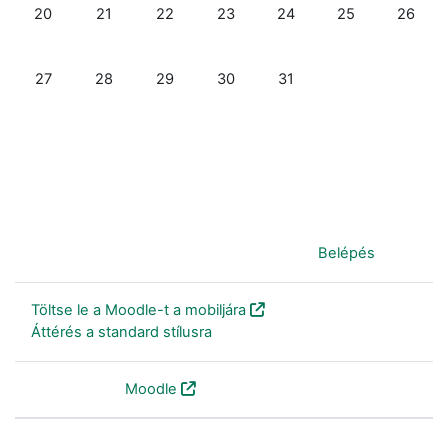
Nincs esemény, október, 20., hétfő
Nincs esemény, október, 21., kedd
Nincs esemény, október, 22., szerda
Nincs esemény, október, 23., csüt
Nincs esemény, október, 
Nincs esemény, 
Nincs es
20
21
22
23
24
25
26
Nincs esemény, október, 27., hétfő
Nincs esemény, október, 28., kedd
Nincs esemény, október, 29., szerda
Nincs esemény, október, 30., csüt
Nincs esemény, október, 
27
28
29
30
31
Jelenleg vendégként van bejelentkezve (
Belépés
)
Töltse le a Moodle-t a mobiljára
Áttérés a standard stílusra
Szolgáltatja a
Moodle