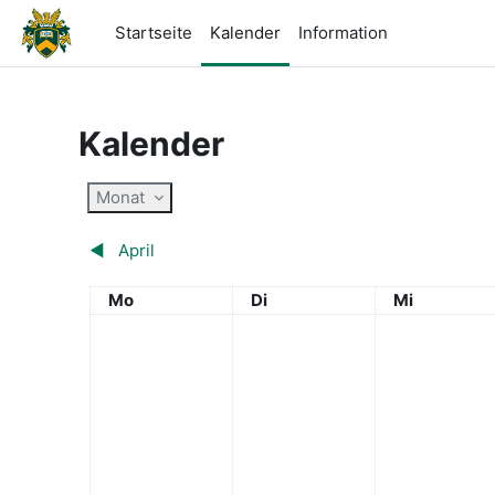
Zum Hauptinhalt
Startseite
Kalender
Information
Kalender
Monat
◀︎
April
Montag
Dienstag
Mittwoch
Mo
Di
Mi