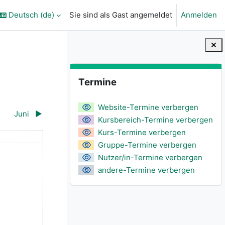
Deutsch ‎(de)‎
Sie sind als Gast angemeldet
Anmelden
ngabe umschalten
Blöcke
Termine überspringen
Termine
Website-Termine verbergen
Juni
▶︎
Kursbereich-Termine verbergen
Kurs-Termine verbergen
ntag
Gruppe-Termine verbergen
, 3. Mai
 Termine, Sonntag, 4. Mai
Nutzer/in-Termine verbergen
andere-Termine verbergen