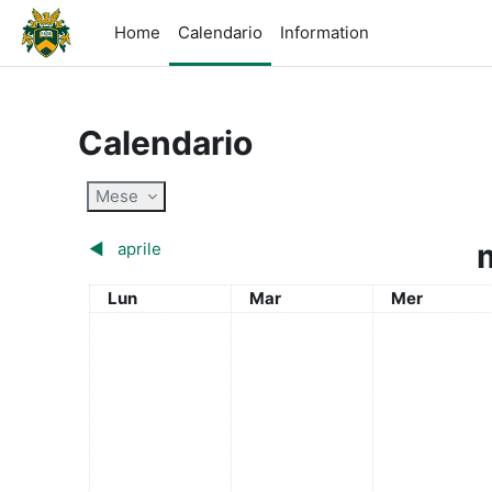
Vai al contenuto principale
Home
Calendario
Information
Calendario
Mese
◀︎
aprile
Lunedi
Martedì
Mercoledì
Lun
Mar
Mer