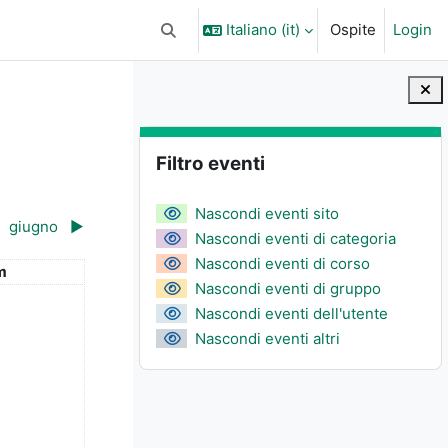
Italiano ‎(it)‎
Ospite
Login
Attiva/disattiva input di ricerca
Blocchi
Salta Filtro eventi
Filtro eventi
Nascondi eventi sito
giugno
▶︎
Nascondi eventi di categoria
Nascondi eventi di corso
enica
m
Nascondi eventi di gruppo
 3 maggio
n evento, domenica 4 maggio
Nascondi eventi dell'utente
Nascondi eventi altri