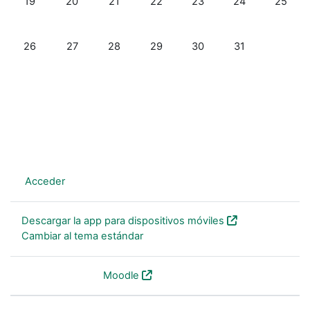
19
20
21
22
23
24
25
Sin eventos, lunes, 26 mayo
Sin eventos, martes, 27 mayo
Sin eventos, miércoles, 28 mayo
Sin eventos, jueves, 29 mayo
Sin eventos, viernes, 30
Sin eventos, sáb
26
27
28
29
30
31
En este momento está usando el acceso para invitados
(
Acceder
)
Descargar la app para dispositivos móviles
Cambiar al tema estándar
Desarrollado por
Moodle