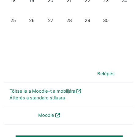
18
19
20
21
22
23
24
Nincs esemény, november, 25., hétfő
Nincs esemény, november, 26., kedd
Nincs esemény, november, 27., szerda
Nincs esemény, november, 28., cs
Nincs esemény, november
Nincs esemény, 
25
26
27
28
29
30
Jelenleg vendégként van bejelentkezve (
Belépés
)
Töltse le a Moodle-t a mobiljára
Áttérés a standard stílusra
Szolgáltatja a
Moodle