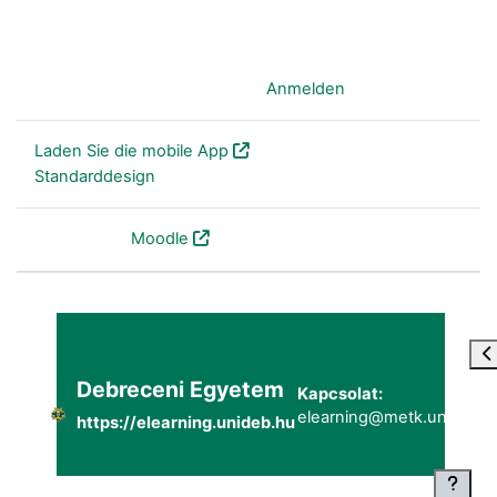
Sie sind als Gast angemeldet (
Anmelden
)
Laden Sie die mobile App
Standarddesign
Powered by
Moodle
Bl
Debreceni Egyetem
Kapcsolat:
elearning@metk.unideb.h
https://elearning.unideb.hu