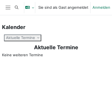
Zum Hauptinhalt
Sie sind als Gast angemeldet
Anmelden
Sucheingabe umschalten
Website-Übersicht
Kalender
Aktuelle Termine
Aktuelle Termine
Keine weiteren Termine